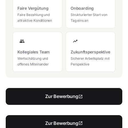
Faire Vergütung
Onboarding
Faire Bezahlung und
Strukturierter Start von
attraktive Konditionen
Tag eins an
group
trending_up
Kollegiales Team
Zukunftsperspektive
Wertschätzung und
Sicherer Arbeitsplatz mit
offenes Miteinander
Perspektive
Zur Bewerbung
open_in_new
Zur Bewerbung
open_in_new
ESD Sicherheit GmbH