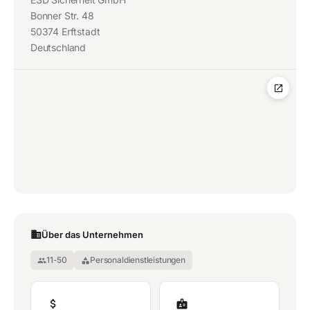
Bonner Str. 48
50374 Erftstadt
Deutschland
open_in_new
Über das Unternehmen
11-50
Personaldienstleistungen
group
category
attach_money
badge